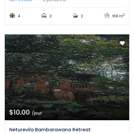
2
4
2
2
168 m
$10.00
/jour
Neturevila Bambarawana Retreat