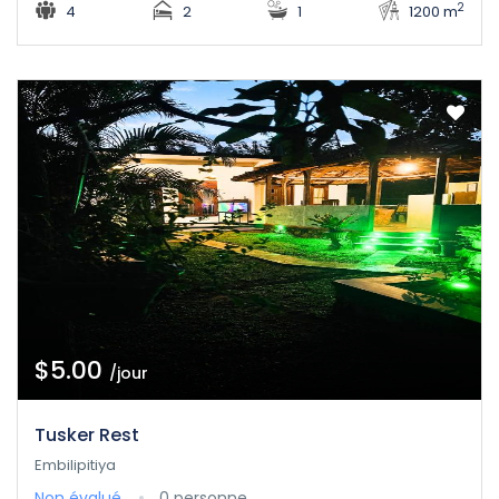
2
4
2
1
1200 m
$5.00
/jour
Tusker Rest
Embilipitiya
Non évalué
0 personne