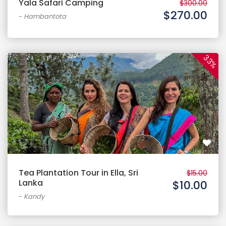
Yala Safari Camping
$300.00
$270.00
-
Hambantota
33%
Tea Plantation Tour in Ella, Sri
$15.00
Lanka
$10.00
-
Kandy