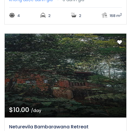
2
4
2
2
168 m
$10.00
/day
Neturevila Bambarawana Retreat