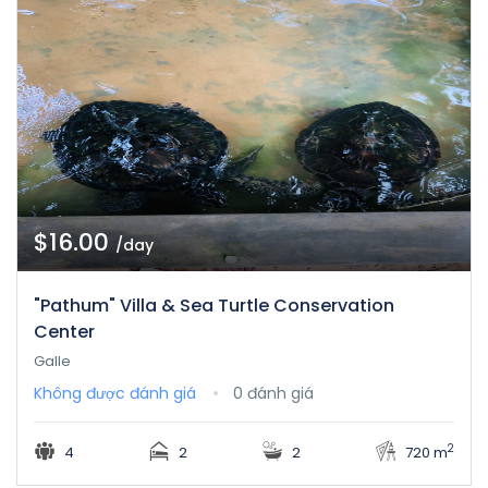
$16.00
/day
"Pathum" Villa & Sea Turtle Conservation
Center
Galle
Không được đánh giá
0 đánh giá
2
4
2
2
720 m