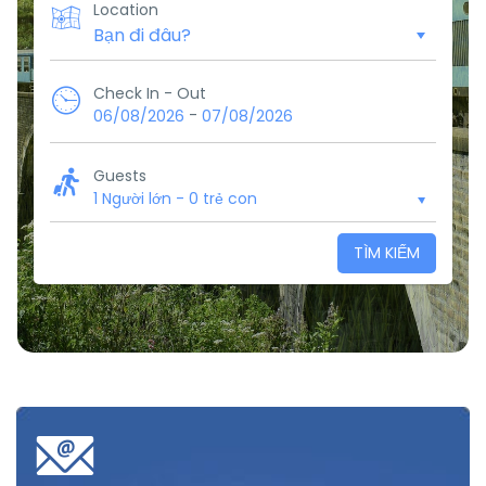
Location
Check In - Out
-
06/08/2026
07/08/2026
Guests
1 Người lớn
-
0 trẻ con
TÌM KIẾM