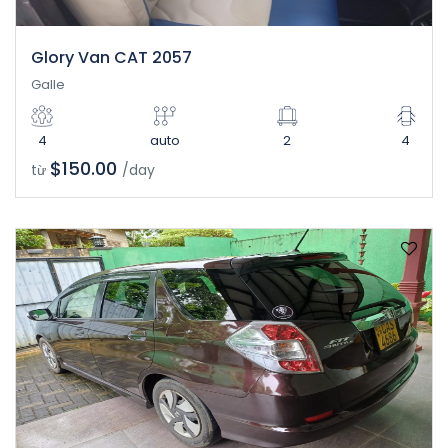
Glory Van CAT 2057
Galle
4
auto
2
4
$150.00
từ
/day