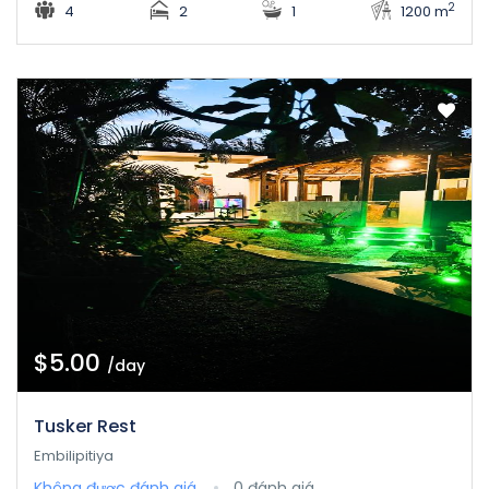
2
4
2
1
1200 m
$5.00
/day
Tusker Rest
Embilipitiya
Không được đánh giá
0 đánh giá