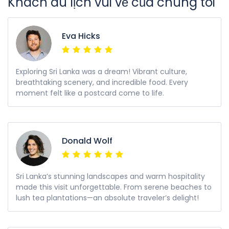
Khách du lịch vui vẻ của chúng tôi
Eva Hicks
Exploring Sri Lanka was a dream! Vibrant culture,
breathtaking scenery, and incredible food. Every
moment felt like a postcard come to life.
Donald Wolf
Sri Lanka’s stunning landscapes and warm hospitality
made this visit unforgettable. From serene beaches to
lush tea plantations—an absolute traveler’s delight!