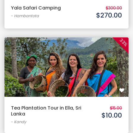
Yala Safari Camping
$300.00
$270.00
-
Hambantota
33%
Tea Plantation Tour in Ella, Sri
$15.00
Lanka
$10.00
-
Kandy