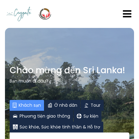
Chào mừng đến Sri Lanka!
Bạn muốn đi đâu?
Khách sạn
Ở nhà dân
Tour
Phương tiện giao thông
Sự kiện
Sức khỏe, Sức khỏe tinh thần & Hỗ trợ