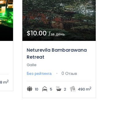
$10.00
/за день
Neturevila Bambarawana
Retreat
Galle
Без рейтинга
0 Отзыв
2
68 m
2
10
5
2
490 m