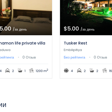
5.00
$5.00
/за день
/за день
namon life private villa
Tusker Rest
kaduwa
Embilipitiya
рейтинга
0 Отзыв
Без рейтинга
0 Отзыв
2
4
2
1
1200 m
4
2
2
1
ии