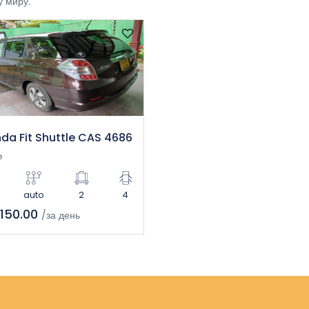
 миру.
da Fit Shuttle CAS 4686
e
auto
2
4
150.00
/за день