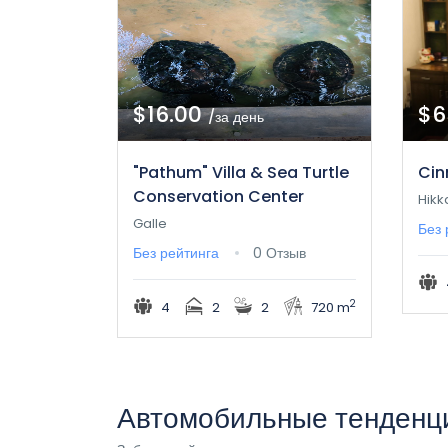
$16.00
$6
/за день
"Pathum" Villa & Sea Turtle
Cin
Conservation Center
Hik
Galle
Без 
Без рейтинга
0 Отзыв
2
4
2
2
720 m
Автомобильные тенденц