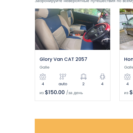
Забронируйте невероятные путешествия по всему
Glory Van CAT 2057
Hon
Galle
Gall
4
auto
2
4
4
$150.00
$
из
/за день
из