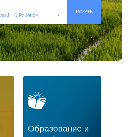
ИСКАТЬ
слый
-
0 Ребенок
Образование и