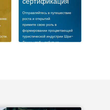
сертификация
Отправляйтесь в путешествие
анке:
роста и открытий
,
примите свою роль в
формировании процветающей
ости.
туристической индустрии Шри-
Ланки, чтобы добиться
долгосрочных результатов!