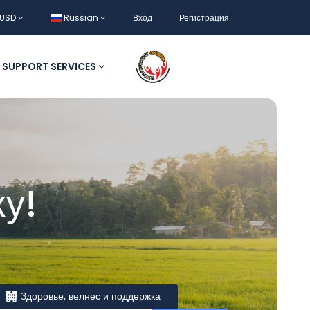
USD
Russian
Вход
Регистрация
SUPPORT SERVICES
у!
Здоровье, велнес и поддержка