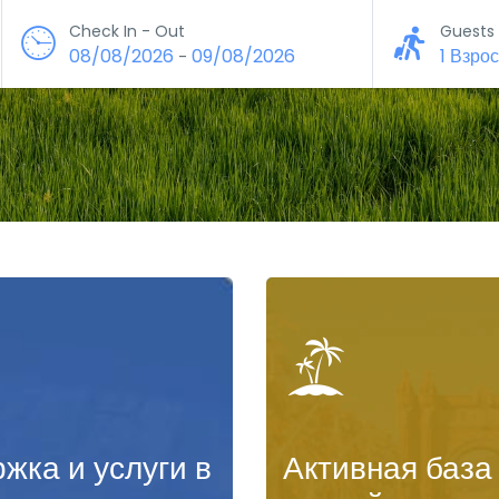
Check In - Out
Guests
08/08/2026
09/08/2026
1 Взро
-
жка и услуги в
Активная база