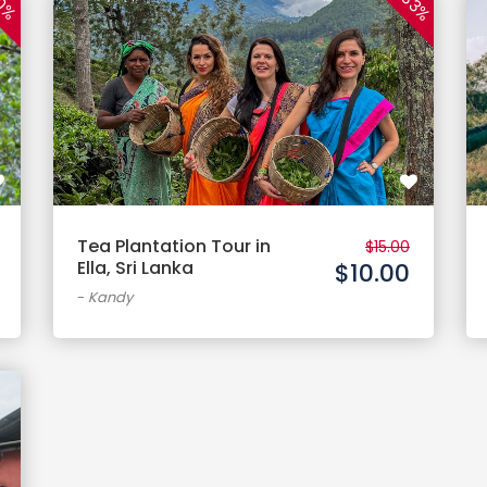
33%
0%
Tea Plantation Tour in
$15.00
Ella, Sri Lanka
$10.00
-
Kandy