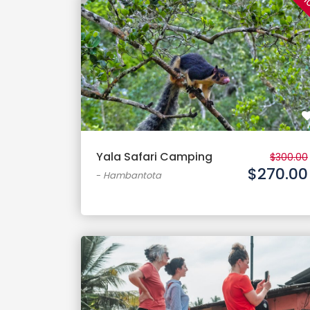
1
Yala Safari Camping
$300.00
$270.00
-
Hambantota