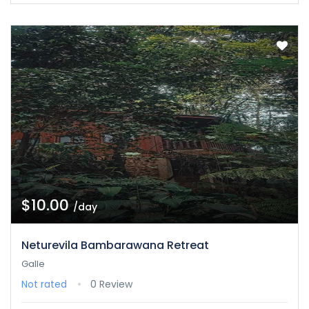
$10.00
/day
Neturevila Bambarawana Retreat
Galle
Not rated
0 Review