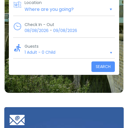
Location
Check In - Out
-
08/08/2026
09/08/2026
Guests
1 Adult
-
0 Child
SEARCH