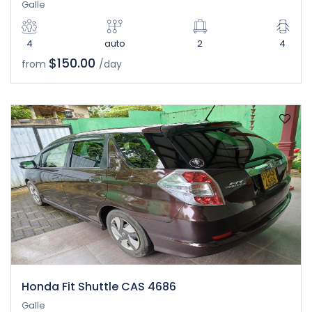
Galle
4
auto
2
4
$150.00
from
/day
Honda Fit Shuttle CAS 4686
Galle