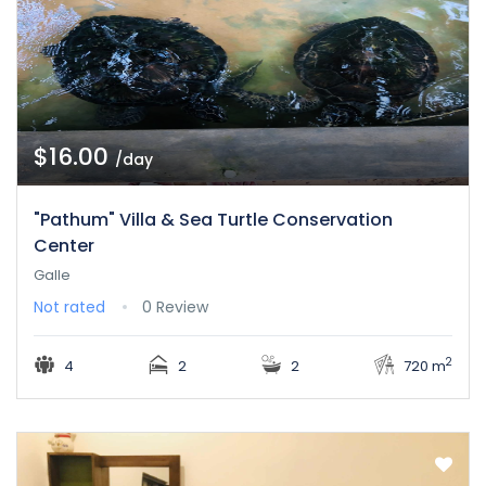
$16.00
/day
"Pathum" Villa & Sea Turtle Conservation
Center
Galle
Not rated
0 Review
2
4
2
2
720 m