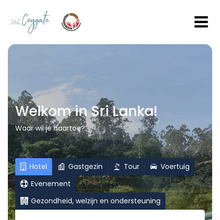
Welkom in Sri Lanka!
Waar wil je naartoe?
Hotel
Gastgezin
Tour
Voertuig
Evenement
Gezondheid, welzijn en ondersteuning