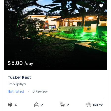
$5.00
/day
Tusker Rest
Embilipitiya
Not rated
0 Review
2
4
2
2
168 m