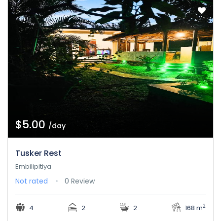
$5.00
/day
Tusker Rest
Embilipitiya
Not rated
0 Review
2
4
2
2
168 m