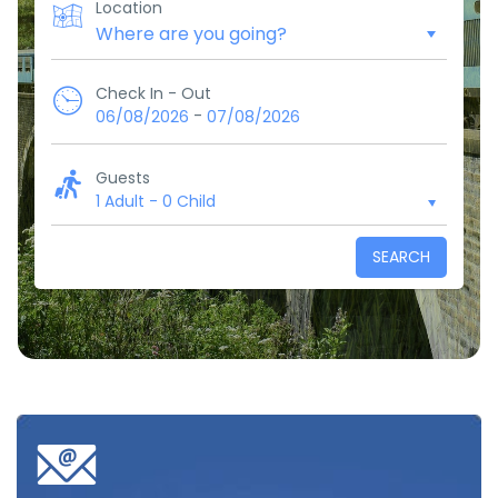
Location
Check In - Out
-
06/08/2026
07/08/2026
Guests
1 Adult
-
0 Child
SEARCH