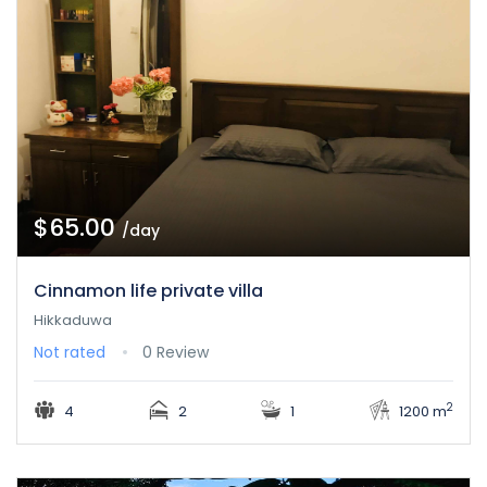
$65.00
/day
Cinnamon life private villa
Hikkaduwa
Not rated
0 Review
2
4
2
1
1200 m