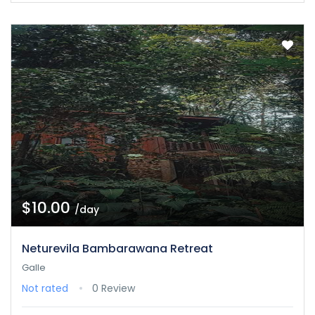
$10.00
/day
Neturevila Bambarawana Retreat
Galle
Not rated
0 Review