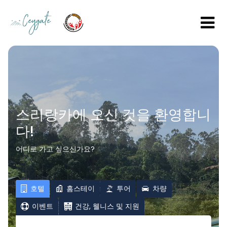
스리랑카에 오신 것을 환영합니
다!
어디로 가고 싶으신가요?
호텔
홈스테이
투어
차량
이벤트
건강, 웰니스 및 지원