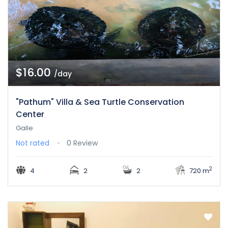
$16.00
/day
"Pathum" Villa & Sea Turtle Conservation
Center
Galle
Not rated
0 Review
2
4
2
2
720 m