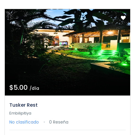
$5.00
/día
Tusker Rest
Embilipitiya
No clasificado
0 Reseña