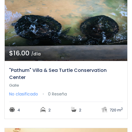
$16.00
/día
"Pathum" Villa & Sea Turtle Conservation
Center
Galle
No clasificado
0 Reseña
2
4
2
2
720 m