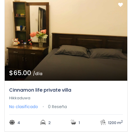
$65.00
/día
Cinnamon life private villa
Hikkaduwa
No clasificado
0 Reseña
2
4
2
1
1200 m