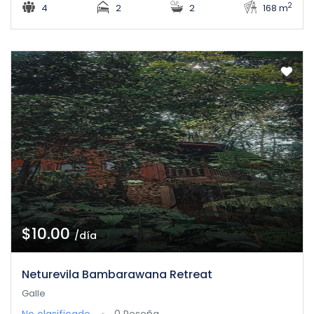
2
4
2
2
168 m
$10.00
/día
Neturevila Bambarawana Retreat
Galle