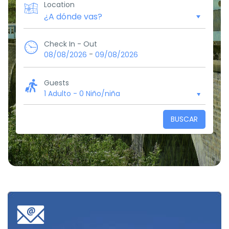
Location
Check In - Out
-
08/08/2026
09/08/2026
Guests
1 Adulto
-
0 Niño/niña
BUSCAR