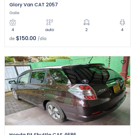
Glory Van CAT 2057
Galle
4
auto
2
4
$150.00
de
/día
Honda Fit Shuttle CAS 4686