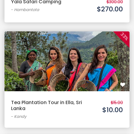
Yala Safari Camping
$300.00
$270.00
-
Hambantota
33%
Tea Plantation Tour in Ella, Sri
$15.00
Lanka
$10.00
-
Kandy