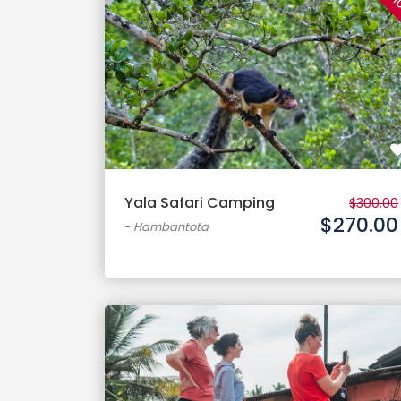
1
Yala Safari Camping
$300.00
$270.00
-
Hambantota