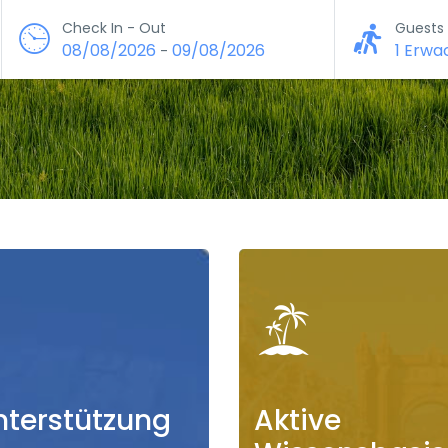
Check In - Out
Guests
08/08/2026
09/08/2026
1 Erwa
-
nterstützung
Aktive