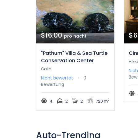
$16.00
$6
pro nacht
"Pathum" Villa & Sea Turtle
Cin
Conservation Center
Hik
Galle
Nich
Bew
Nicht bewertet
0
Bewertung
2
4
2
2
720 m
Auto-Trending