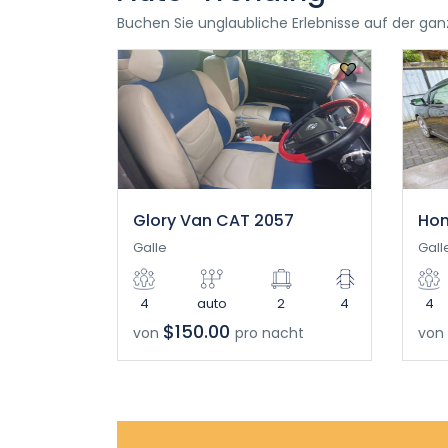
Buchen Sie unglaubliche Erlebnisse auf der gan
Glory Van CAT 2057
Hon
Galle
Gall
4
auto
2
4
4
$150.00
von
pro nacht
von