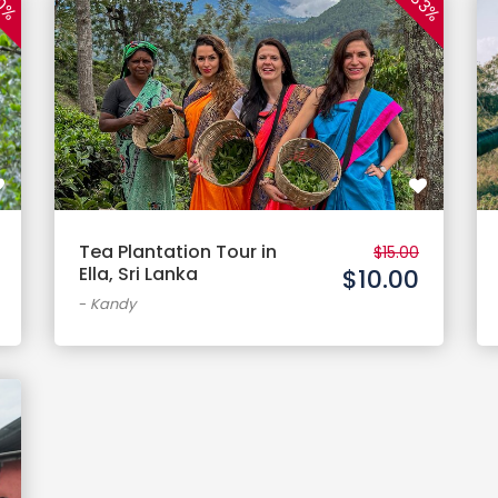
33%
0%
Tea Plantation Tour in
$15.00
Ella, Sri Lanka
$10.00
-
Kandy