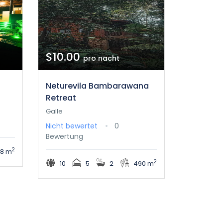
$10.00
pro nacht
Neturevila Bambarawana
Retreat
Galle
Nicht bewertet
0
Bewertung
2
68 m
2
10
5
2
490 m