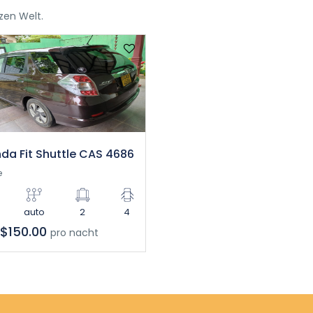
zen Welt.
da Fit Shuttle CAS 4686
e
auto
2
4
$150.00
pro nacht