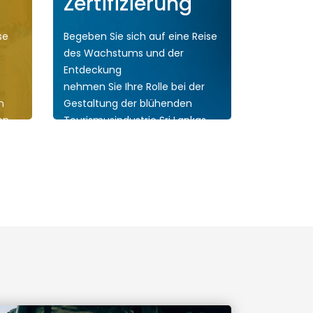
Zertifizierung
se
Begeben Sie sich auf eine Reise
des Wachstums und der
Entdeckung
nehmen Sie Ihre Rolle bei der
n
Gestaltung der blühenden
en.
Tourismusindustrie Sri Lankas
an und sorgen Sie für einen
nachhaltigen Einfluss!