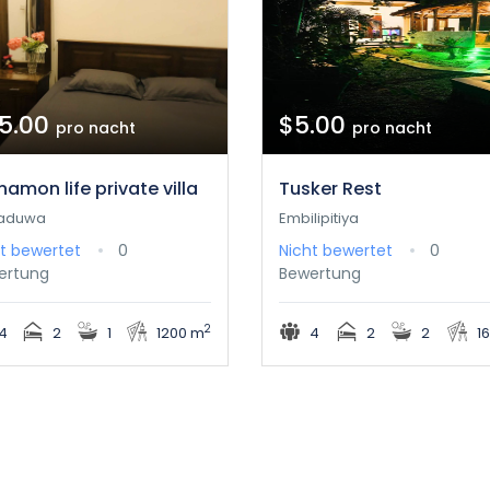
5.00
$5.00
pro nacht
pro nacht
namon life private villa
Tusker Rest
kaduwa
Embilipitiya
t bewertet
0
Nicht bewertet
0
ertung
Bewertung
2
4
2
1
1200 m
4
2
2
1