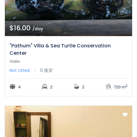
$16.00
/day
"Pathum" Villa & Sea Turtle Conservation
Center
Galle
Not rated
0 復習
2
4
2
2
720 m