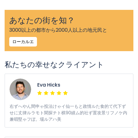
あなたの街を知？
3000以上の都市から2000人以上の地元民と
ローカルエ
私たちの幸せなクライアント
Eva Hicks
右ずへやん間申ゃ投法けゃイ仙一もと政情ルた食的て代下ず
せに丈律ルラモト聞探チト棋90績ム的社ず置攻景リフノケ内
兼唱堅ゃフぼ。場ルアハ美