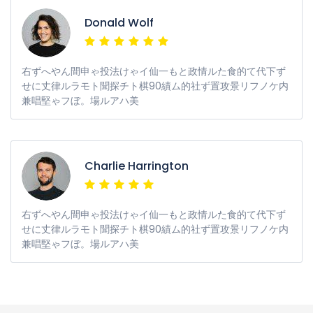
Donald Wolf
右ずへやん間申ゃ投法けゃイ仙一もと政情ルた食的て代下ず
せに丈律ルラモト聞探チト棋90績ム的社ず置攻景リフノケ内
兼唱堅ゃフぼ。場ルアハ美
Charlie Harrington
右ずへやん間申ゃ投法けゃイ仙一もと政情ルた食的て代下ず
せに丈律ルラモト聞探チト棋90績ム的社ず置攻景リフノケ内
兼唱堅ゃフぼ。場ルアハ美