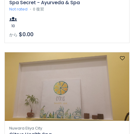
Spa Secret - Ayurveda & Spa
Not rated
0 復習
10
$0.00
から
Nuwara Eliya City