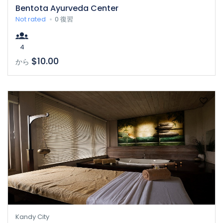
Bentota Ayurveda Center
Not rated
0 復習
4
$10.00
から
Kandy City