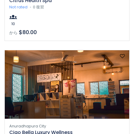
Citrus Health Spa
Not rated
0 復習
10
$80.00
から
Anuradhapura City
Ciao Bella Luxury Wellness