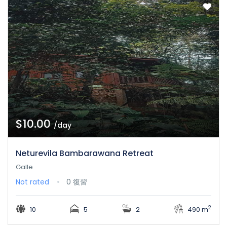
$10.00
/day
Neturevila Bambarawana Retreat
Galle
Not rated
0 復習
2
10
5
2
490 m