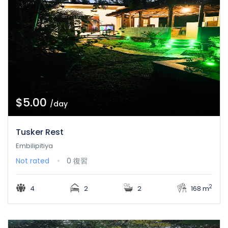
$5.00
/day
Tusker Rest
Embilipitiya
Not rated
0 復習
2
4
2
2
168 m