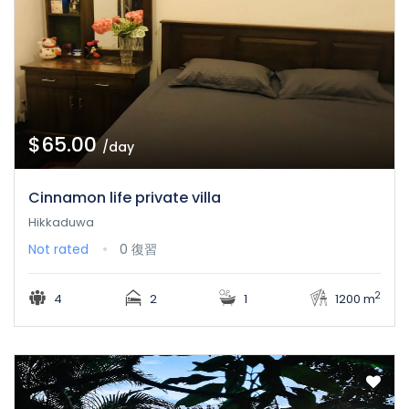
$65.00
/day
Cinnamon life private villa
Hikkaduwa
Not rated
0 復習
2
4
2
1
1200 m