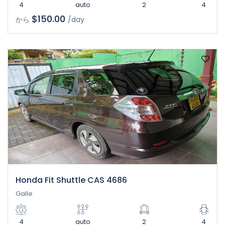
4
auto
2
4
$150.00
から
/day
Honda Fit Shuttle CAS 4686
Galle
4
auto
2
4